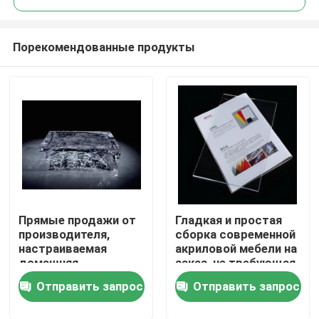
Порекомендованные продукты
Прямые продажи от
Гладкая и простая
Домой
производителя,
сборка современной
настраиваемая
акриловой мебели на
домашняя
заказ, не требующая
Продукты
декоративная
сборки,
Отправить запрос
Отправить запрос
ледяная резьба
настраиваемые
круглый платиновый
цвета
Видеозаписи