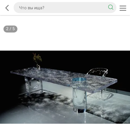
2
/
5