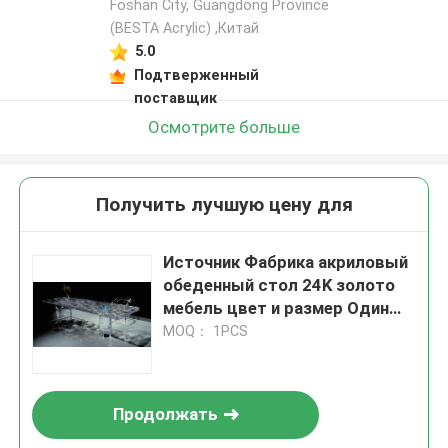
Foshan City, Guangdong Province
(BESTA Acrylic) ,Китай
5.0
Подтверженный
поставщик
Осмотрите больше
Получить лучшую цену для
Источник Фабрика акриловый
обеденный стол 24K золото
мебель цвет и размер Один
кусок на заказ
MOQ： 1PCS
Продолжать