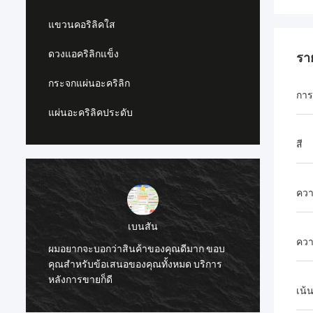
แขวนคอริลิคใส
ดวงแอคริลิกแข็ง
รา
กระจกแผ่นอะคริลิก
การ
แผ่นอะคริลิคประดับ
สี
คว
เบนสัน
ควา
ผมอยากจะบอกว่าสินค้าของคุณดีมาก ขอบ
ผมอยาก
คุณสําหรับข้อเสนอของคุณทั้งหมด บริการ
คุณสํา
หลังการขายก็ดี
หลังกา
เน้