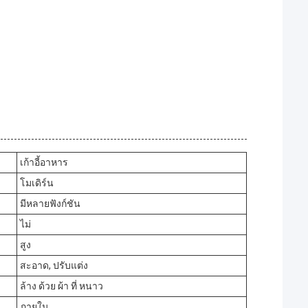
เก้าอี้อาหาร
โมเดิร์น
มีหลายฟังก์ชัน
ไม่
สูง
สะอาด, ปรับแต่ง
ล้าง ด้วย ผ้า ที่ หนาว
ภายใน