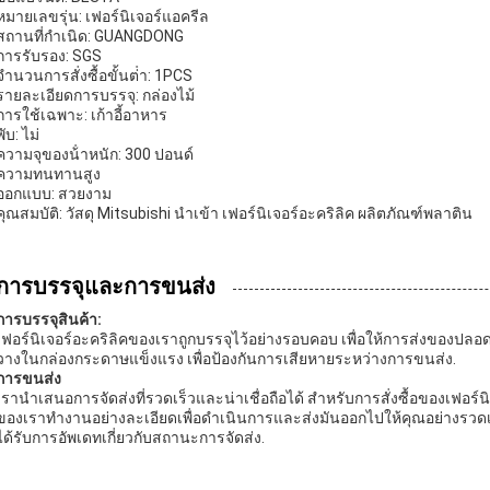
หมายเลขรุ่น: เฟอร์นิเจอร์แอครีล
สถานที่กําเนิด: GUANGDONG
การรับรอง: SGS
จํานวนการสั่งซื้อขั้นต่ํา: 1PCS
รายละเอียดการบรรจุ: กล่องไม้
การใช้เฉพาะ: เก้าอี้อาหาร
พับ: ไม่
ความจุของน้ําหนัก: 300 ปอนด์
ความทนทานสูง
ออกแบบ: สวยงาม
คุณสมบัติ: วัสดุ Mitsubishi นําเข้า เฟอร์นิเจอร์อะคริลิค ผลิตภัณฑ์พลาติน
การบรรจุและการขนส่ง
การบรรจุสินค้า:
เฟอร์นิเจอร์อะคริลิคของเราถูกบรรจุไว้อย่างรอบคอบ เพื่อให้การส่งของปลอ
วางในกล่องกระดาษแข็งแรง เพื่อป้องกันการเสียหายระหว่างการขนส่ง.
การขนส่ง
เรานําเสนอการจัดส่งที่รวดเร็วและน่าเชื่อถือได้ สําหรับการสั่งซื้อของเฟอร์นิ
ของเราทํางานอย่างละเอียดเพื่อดําเนินการและส่งมันออกไปให้คุณอย่างรวดเร
ได้รับการอัพเดทเกี่ยวกับสถานะการจัดส่ง.