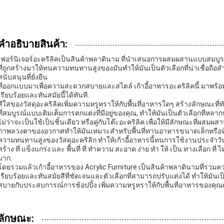
คําอธิบายสินค้า:
เฟอร์นิเจอร์อะคริลิคเป็นสินค้าพลาตินาม ที่นําเสนอการผสมผสานแบบสม
ที่ถูกสร้างมาให้ทนความทนทานสูงของมันทําให้มันเป็นตัวเลือกที่น่าเชื่อ
สนับสนุนที่ยั่งยืน
ที่ออกแบบมาเพื่อความสะดวกสบายและสไตล์ เก้าอี้อาหารอะคริลิคนี้ มาพร้อมก
เรียบร้อยและทันสมัยนี้ได้ทันที.
สีใสของวัสดุอะคริลิคเพิ่มความหรูหราให้กับพื้นที่อาหารใดๆ สร้างลักษณะที่
ที่สมบูรณ์แบบเติมเต็มการตกแต่งที่มีอยู่ของคุณ, ทําให้มันเป็นตัวเลือกท
ไม่ว่าจะเป็นใช้เป็นชิ้นเดียว หรือคู่กับโต๊ะอะคริลิค เพื่อให้มีลักษณะที่
ภาพลวงตาของอวกาศทําให้มันเหมาะสําหรับพื้นที่ทานอาหารขนาดเล็กหรือห้อ
ความทนทานสูงของวัสดุอะคริลิก ทําให้เก้าอี้อาหารนี้ทนการใช้งานประจําว
สร้าง ที่ แข็งแกร่ง และ พื้นที่ ที่ ทําความ สะอาด ง่าย ทํา ให้ เป็น ทางเลือก ที่ ไ
มาก.
โดยรวมแล้วเก้าอี้อาหารของ Acrylic Furniture เป็นสินค้าพลาตินามที่ร
เรียบร้อยและทันสมัยสีที่ชัดเจนและตัวเลือกที่สามารถปรับแต่งได้ ทําให้มัน
สบายกับประสบการณ์การช้อปปิ้ง เพิ่มความหรูหราให้กับพื้นที่อาหารของคุณด้วย
ลักษณะ: