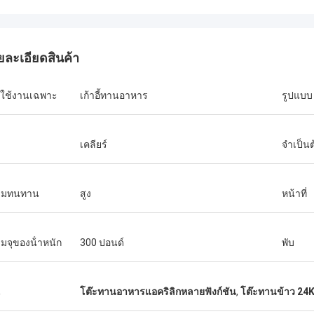
ยละเอียดสินค้า
ใช้งานเฉพาะ
เก้าอี้ทานอาหาร
รูปแบบ
เคลียร์
จำเป็น
ามทนทาน
สูง
หน้าที่
เบนสัน
มจุของน้ําหนัก
300 ปอนด์
พับ
จะบอกว่าสินค้าของคุณดีมาก ขอบ
หรับข้อเสนอของคุณทั้งหมด บริการ
รขายก็ดี
น
โต๊ะทานอาหารแอคริลิกหลายฟังก์ชัน
,
โต๊ะทานข้าว 24K