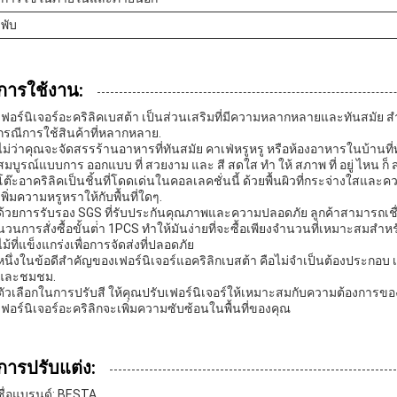
พับ
การใช้งาน:
เฟอร์นิเจอร์อะคริลิคเบสต้า เป็นส่วนเสริมที่มีความหลากหลายและทันสมัย 
กรณีการใช้สินค้าที่หลากหลาย.
ไม่ว่าคุณจะจัดสรรร้านอาหารที่ทันสมัย คาเฟ่หรูหรู หรือห้องอาหารในบ้านที่ท
สมบูรณ์แบบการ ออกแบบ ที่ สวยงาม และ สี สดใส ทํา ให้ สภาพ ที่ อยู่ ไหน ก
โต๊ะอาคริลิคเป็นชิ้นที่โดดเด่นในคอลเลคชั่นนี้ ด้วยพื้นผิวที่กระจ่างใสแล
เพิ่มความหรูหราให้กับพื้นที่ใดๆ.
ด้วยการรับรอง SGS ที่รับประกันคุณภาพและความปลอดภัย ลูกค้าสามารถเชื่อ
นวนการสั่งซื้อขั้นต่ํา 1PCS ทําให้มันง่ายที่จะซื้อเพียงจํานวนที่เหมาะส
ไม้ที่แข็งแกร่งเพื่อการจัดส่งที่ปลอดภัย
หนึ่งในข้อดีสําคัญของเฟอร์นิเจอร์แอคริลิกเบสต้า คือไม่จําเป็นต้องประ
และชมชม.
ตัวเลือกในการปรับสี ให้คุณปรับเฟอร์นิเจอร์ให้เหมาะสมกับความต้องการของตั
เฟอร์นิเจอร์อะคริลิกจะเพิ่มความซับซ้อนในพื้นที่ของคุณ
การปรับแต่ง:
ชื่อแบรนด์: BESTA