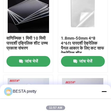
हमारे बारे में
कारखाने का दौरा
वाणिज्यिक 1 मिमी 10 मिमी
1.8mm-50mm 4*8
पारदर्शी एक्रिलिक शीट उच्च
4*6ft पारदर्शी ऐक्रेलिक
गुणवत्ता नियंत्रण
प्रकाश संचरण
पैनल आकार के लिए कट साफ
ऐक्रेलिक शीट
जांच भेजें
जांच भेजें
हमसे संपर्क करें
समाचार
BESTA pretty
मामले
एक उद्धरण का अनुरोध करें
11:57 AM