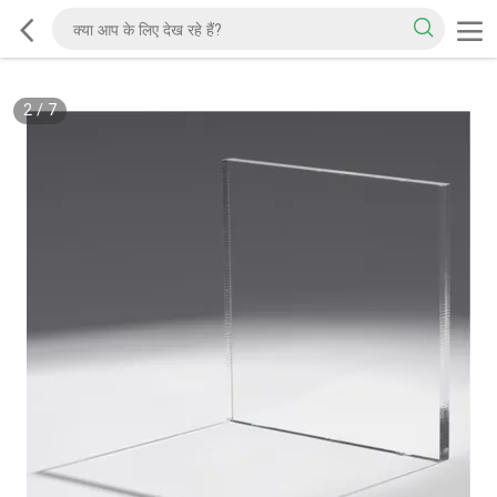
2
/
7