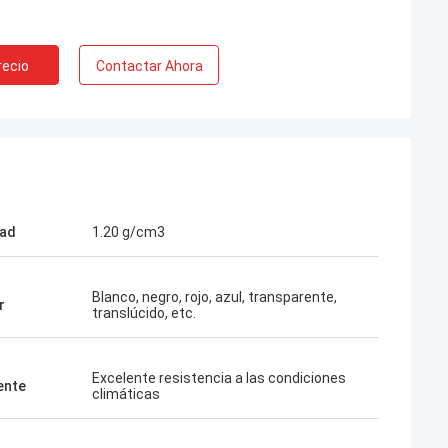
recio
Contactar Ahora
dad
1.20 g/cm3
Blanco, negro, rojo, azul, transparente,
r
translúcido, etc.
Excelente resistencia a las condiciones
ente
climáticas