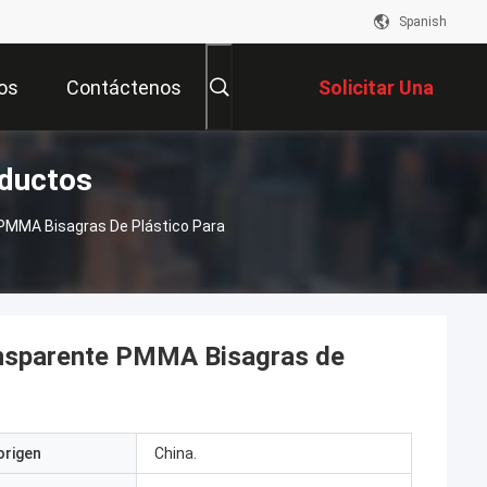
Spanish
os
Contáctenos
Solicitar Una
oductos
Cotización
 PMMA Bisagras De Plástico Para
ransparente PMMA Bisagras de
origen
China.