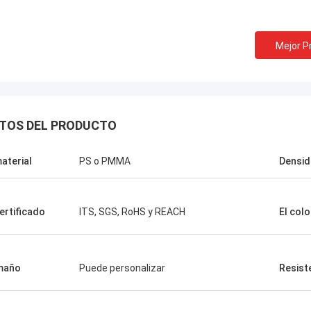
Mejor P
TOS DEL PRODUCTO
material
PS o PMMA
Densi
certificado
ITS, SGS, RoHS y REACH
El colo
so?
ductos son muy
 sus
maño
Puede personalizar
Resist
 servicio