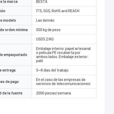
e la marca
BESTA
ción
ITS, SGS, RoHS and REACH
e modelo
Las demás:
 de orden mínima
500 kg de peso
USD5.2/KG
Embalaje interno: papel artesanal
o película PE recubierta por
 de empaquetado
ambos lados. Embalaje exterior:
palé
e entrega
5~8 días del trabajo
En el caso de las empresas de
nes de pago
servicios de telecomunicaciones:
 de la fuente
2000 piezas/semana