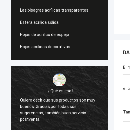
Las bisagras acrílicas transparentes
Esfera acrílica sólida
Hojas de acrílico de espejo
Hojas acrílicas decorativas
DA
El 
el 
- ¿ Qué es eso?
- ¿ Qué es e
ecir que sus productos son muy
Quiero decir que sus pro
Gracias por todas sus
buenos. Gracias por todas
Ta
ias, también buen servicio
sugerencias, también buen
a.
postventa.