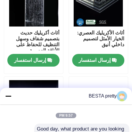
حولنا
أثاث الأكريليك العصري:
أثاث أكريليك حديث
جولة في المصنع
الخيار الأمثل لتصميم
بتصميم شفاف وسهل
داخلي أنيق
التنظيف للحفاظ على
الأناقة العصرية
مراقبة الجودة
إرسال استفسار
إرسال استفسار
اتصل بنا
أخبار
BESTA pretty
القضايا
9:57 PM
اطلب عرض أسعار
Good day, what product are you looking 