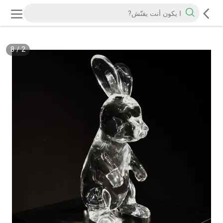
8
/
2