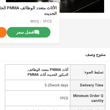
الأثاث مت
الحديث
MOQ：1PCS
افضل سعر
منتوج وصف
أثاث PMMA متعدد الوظائف
,
تسليط الضوء:
الديكور الحديث أثاث PMMA
5-25work days
Delivery Time
Minimum Order Q
1PCS
uantity