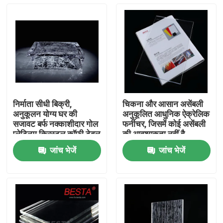
निर्माता सीधी बिक्री,
चिकना और आसान असेंबली
अनुकूलन योग्य घर की
अनुकूलित आधुनिक ऐक्रेलिक
सजावट बर्फ नक्काशीदार गोल
फर्नीचर, जिसमें कोई असेंबली
प्लेटिनम क्रिस्टल कॉफी टेबल
की आवश्यकता नहीं है,
अनुकूलन योग्य रंग
जांच भेजें
जांच भेजें
घर
उत्पाद
विडियो