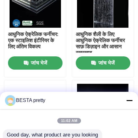
हमारे बारे में
आधुनिक ऐक्रेलिक फर्नीचर:
आधुनिक शैली के लिए
कारखाने का दौरा
एक स्टाइलिश इंटीरियर के
आधुनिक ऐक्रेलिक फर्नीचर
लिए अंतिम विकल्प
साफ़ डिज़ाइन और आसान
रखरखाव
गुणवत्ता नियंत्रण
जांच भेजें
जांच भेजें
हमसे संपर्क करें
समाचार
BESTA pretty
मामले
11:02 AM
एक उद्धरण का अनुरोध करें
Good day, what product are you looking 