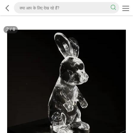
2
/
8