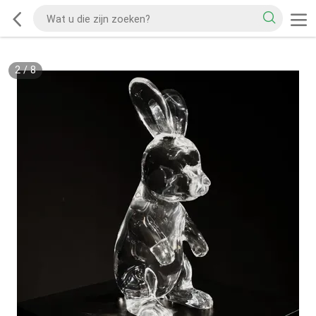
2
/
8