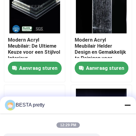
Over ons
Fabriekstocht
Modern Acryl
Modern Acryl
Meubilair: De Ultieme
Meubilair Helder
Keuze voor een Stijlvol
Design en Gemakkelijk
Kwaliteitscontrole
Interieur
te Reinigen voor
Modern Stijl
Aanvraag sturen
Aanvraag sturen
Onderhoud
Neem contact met ons op
Nieuws
BESTA pretty
Gevallen
12:29 PM
Vraag een offerte