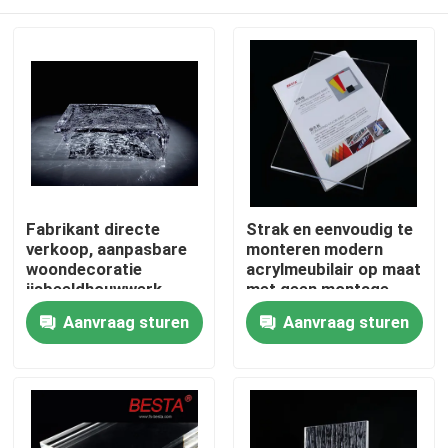
Fabrikant directe
Strak en eenvoudig te
verkoop, aanpasbare
monteren modern
woondecoratie
acrylmeubilair op maat
ijsbeeldhouwwerk
met geen montage
ronde platina
vereist aanpasbare
Huis
Aanvraag sturen
Aanvraag sturen
kristallen salontafel
kleuren
Producten
Video's