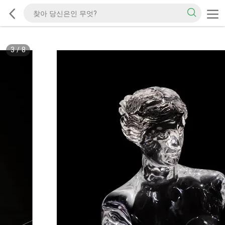
3
/
8