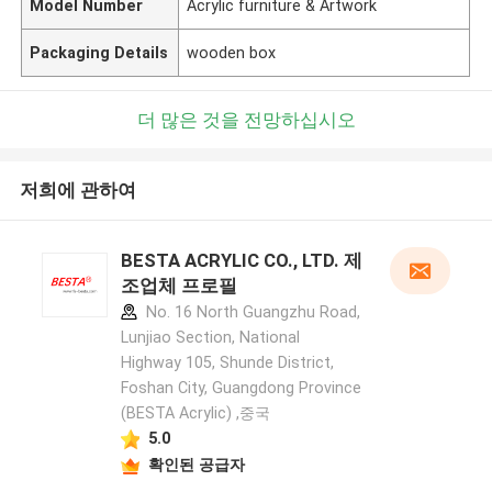
Model Number
Acrylic furniture & Artwork
Packaging Details
wooden box
더 많은 것을 전망하십시오
저희에 관하여
BESTA ACRYLIC CO., LTD. 제
조업체 프로필
No. 16 North Guangzhu Road,
Lunjiao Section, National
Highway 105, Shunde District,
Foshan City, Guangdong Province
(BESTA Acrylic) ,중국
5.0
확인된 공급자