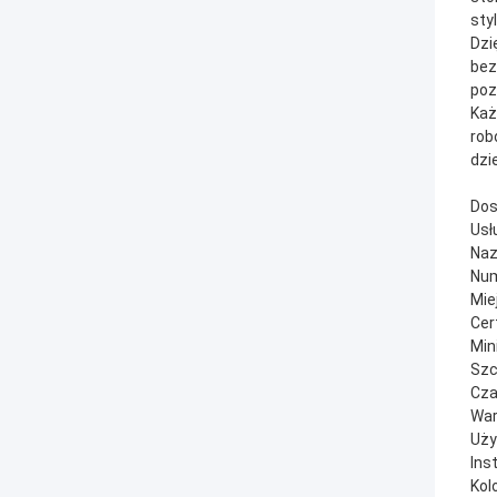
sty
Dzi
bez
poz
Każ
rob
dzi
Dos
Usł
Naz
Num
Mie
Cer
Min
Szc
Cza
War
Uży
Ins
Kol