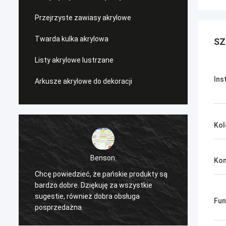
Przejrzyste zawiasy akrylowe
Twarda kulka akrylowa
SZ
Listy akrylowe lustrzane
Ins
Arkusze akrylowe do dekoracji
Kol
Benson.
Kon
Chcę powiedzieć, że pańskie produkty są
Chcę p
bardzo dobre. Dziękuję za wszystkie
bardzo
sugestie, również dobra obsługa
sugest
Fun
posprzedażna.
pospr