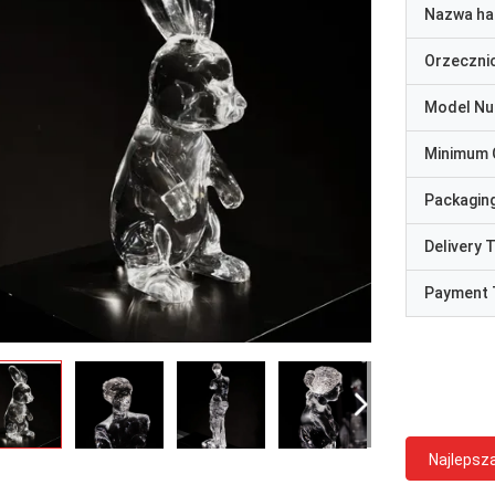
Nazwa ha
Orzeczni
Model N
Minimum 
Packaging
Delivery 
Payment 
Najlepsz