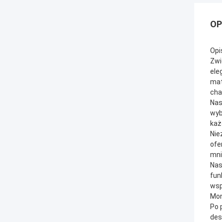
OP
Opi
Zwi
ele
mat
cha
Nas
wyb
każ
Nie
ofe
mni
Nas
fun
wsp
Mon
Po 
des