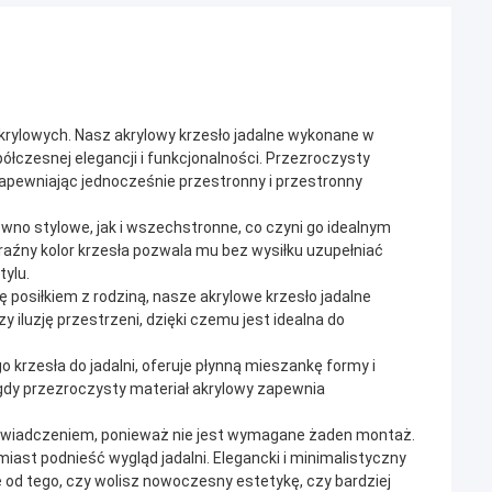
 akrylowych. Nasz akrylowy krzesło jadalne wykonane w
ółczesnej elegancji i funkcjonalności. Przezroczysty
zapewniając jednocześnie przestronny i przestronny
ówno stylowe, jak i wszechstronne, co czyni go idealnym
źny kolor krzesła pozwala mu bez wysiłku uzupełniać
tylu.
ę posiłkiem z rodziną, nasze akrylowe krzesło jadalne
 iluzję przestrzeni, dzięki czemu jest idealna do
 krzesła do jadalni, oferuje płynną mieszankę formy i
 gdy przezroczysty materiał akrylowy zapewnia
świadczeniem, ponieważ nie jest wymagane żaden montaż.
hmiast podnieść wygląd jadalni. Elegancki i minimalistyczny
e od tego, czy wolisz nowoczesny estetykę, czy bardziej