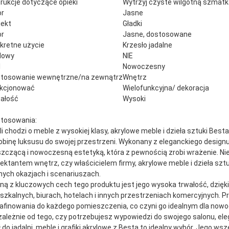
trukcje dotyczące opieki
Wytrzyj czyste wilgotną szmat
or
Jasne
jekt
Gładki
or
Jasne, dostosowane
kretne użycie
Krzesło jadalne
dowy
NIE
l
Nowoczesny
tosowanie wewnętrzne/na zewnątrz
Wnętrz
kcjonować
Wielofunkcyjna/ dekoracja
ałość
Wysoki
tosowania:
li chodzi o meble z wysokiej klasy, akrylowe meble i dzieła sztuki Bes
obinę luksusu do swojej przestrzeni. Wykonany z eleganckiego design
szczącą i nowoczesną estetyką, która z pewnością zrobi wrażenie. Nie
jektantem wnętrz, czy właścicielem firmy, akrylowe meble i dzieła s
nych okazjach i scenariuszach.
ną z kluczowych cech tego produktu jest jego wysoka trwałość, dzię
szkalnych, biurach, hotelach i innych przestrzeniach komercyjnych. P
afinowania do każdego pomieszczenia, co czyni go idealnym dla now
zależnie od tego, czy potrzebujesz wypowiedzi do swojego salonu, ele
ł do jadalni, meble i grafiki akrylowe z Besta to idealny wybór. Jego 