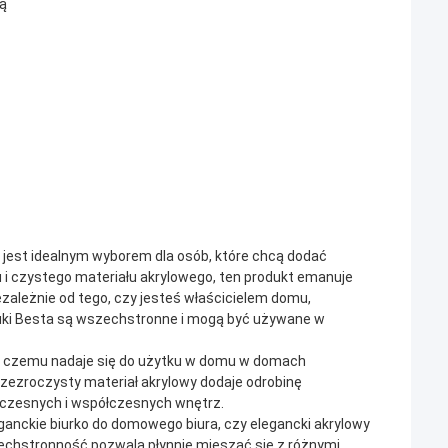
ką
ta jest idealnym wyborem dla osób, które chcą dodać
u i czystego materiału akrylowego, ten produkt emanuje
zależnie od tego, czy jesteś właścicielem domu,
ztuki Besta są wszechstronne i mogą być używane w
ki czemu nadaje się do użytku w domu w domach
rzezroczysty materiał akrylowy dodaje odrobinę
oczesnych i współczesnych wnętrz.
ganckie biurko do domowego biura, czy elegancki akrylowy
wszechstronność pozwala płynnie mieszać się z różnymi