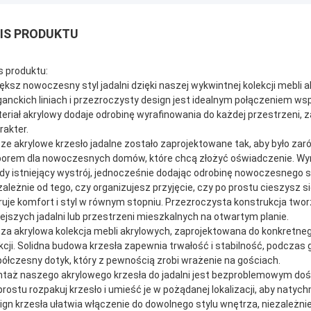
IS PRODUKTU
s produktu:
ększ nowoczesny styl jadalni dzięki naszej wykwintnej kolekcji mebli
ganckich liniach i przezroczysty design jest idealnym połączeniem wsp
eriał akrylowy dodaje odrobinę wyrafinowania do każdej przestrzeni, 
rakter.
ze akrylowe krzesło jadalne zostało zaprojektowane tak, aby było zar
orem dla nowoczesnych domów, które chcą złożyć oświadczenie. Wyra
dy istniejący wystrój, jednocześnie dodając odrobinę nowoczesnego s
zależnie od tego, czy organizujesz przyjęcie, czy po prostu cieszysz si
ruje komfort i styl w równym stopniu. Przezroczysta konstrukcja tworzy
ejszych jadalni lub przestrzeni mieszkalnych na otwartym planie.
za akrylowa kolekcja mebli akrylowych, zaprojektowana do konkretnego
kcji. Solidna budowa krzesła zapewnia trwałość i stabilność, podczas
ółczesny dotyk, który z pewnością zrobi wrażenie na gościach.
taż naszego akrylowego krzesła do jadalni jest bezproblemowym do
prostu rozpakuj krzesło i umieść je w pożądanej lokalizacji, aby natyc
ign krzesła ułatwia włączenie do dowolnego stylu wnętrza, niezależni