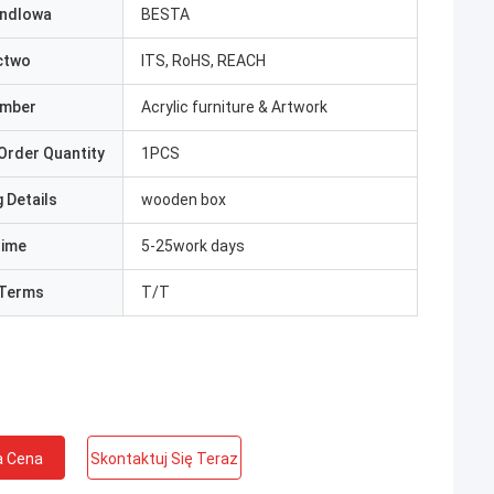
ndlowa
BESTA
ctwo
ITS, RoHS, REACH
umber
Acrylic furniture & Artwork
Order Quantity
1PCS
 Details
wooden box
Time
5-25work days
Terms
T/T
a Cena
Skontaktuj Się Teraz