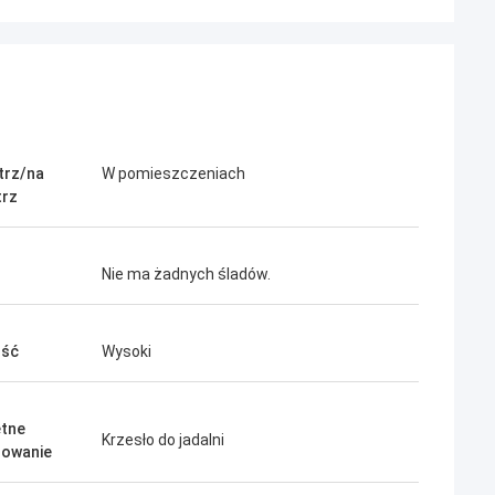
trz/na
W pomieszczeniach
trz
Nie ma żadnych śladów.
ość
Wysoki
tne
Krzesło do jadalni
sowanie