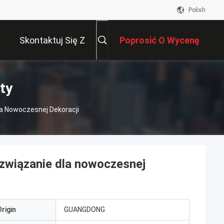
Polish
Skontaktuj Się Z
Poprosić O Wycenę
Nami
ty
a Nowoczesnej Dekoracji
związanie dla nowoczesnej
rigin
GUANGDONG