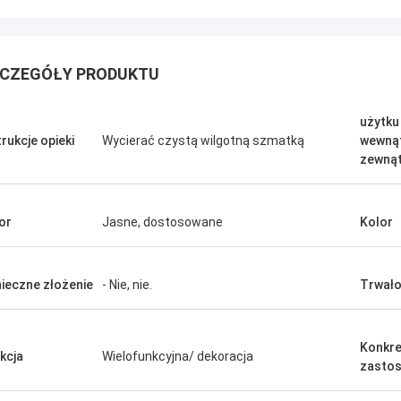
CZEGÓŁY PRODUKTU
użytku
trukcje opieki
Wycierać czystą wilgotną szmatką
wewną
zewną
or
Jasne, dostosowane
Kolor
Benson.
ieczne złożenie
- Nie, nie.
Trwał
owiedzieć, że pańskie produkty są
 dobre. Dziękuję za wszystkie
Konkre
ie, również dobra obsługa
kcja
Wielofunkcyjna/ dekoracja
zasto
zedażna.