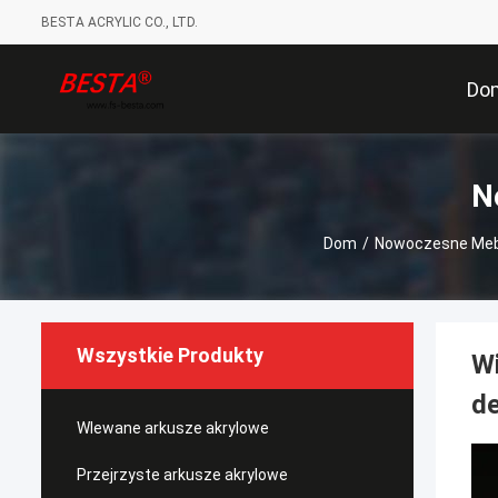
BESTA ACRYLIC CO., LTD.
Do
N
Dom
/
Nowoczesne Meb
Wszystkie Produkty
W
de
Wlewane arkusze akrylowe
Przejrzyste arkusze akrylowe