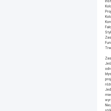
Ins
Kol
Pro
Kol
Kon
Fał
Sty
Zas
Fun
Trw
Zas
Jeś
odr
bły
pro
róż
Jed
mie
wyr
Nie
stó