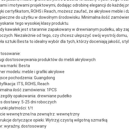
lami i motywami projektowymi, dodając odrobinę elegancji do każdej pr
ęki certyfikatom, ROHS i Reach, możesz zaufać, że akrylowe meble i dzi
pieczne do użytku w dowolnym środowisku. Minimalna ilość zamówienia
yskanie tego wysokiej klasy produktu.
dy kawałek jest starannie zapakowany w drewnianym pudełku, aby z
oczych. Niezależnie od tego, czy chcesz ulepszyć swój wystrój domu,
eła sztuki Besta to idealny wybór dla tych, którzy doceniają jakość, styl
tosowanie:
ugi dostosowywania produktów do mebli akrylowych
wa marki: Besta
er modelu: meble i grafiki akrylowe
jsce pochodzenia: Guangdong
tyfikacja: ITS, ROHS, Reach
imalna ilość zamówienia: 1PCS
zegóły opakowania: drewniane pudełko
s dostawy: 5-25 dni roboczych
unki płatności: t/t
cie wewnętrzne/na zewnątrz: wewnętrzny
trukcje dotyczące opieki: Wytrzyj czystą wilgotną szmatką
or: wyraźny, dostosowany