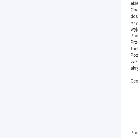
ekl
Opc
dos
czy
wyj
Pod
Prz
fun
Poz
zak
akr
Cec
Par