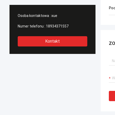
Pod
Osoba kontaktowa :
xue
Numer telefonu :
18934371557
Kontakt
ZO