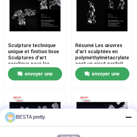
À propos de nous
Visite de l'usine
Sculpture technique
Résumé Les œuvres
unique et finition lisse
d'art sculptées en
Contrôle de la qualité
Sculptures d'art
polyméthylmétacrylate
acrylique pour les
sont un ajout parfait
marchés finaux
aux espaces
envoyer une
envoyer une
Nous contacter
modernes
demande
demande
Nouvelles
Les affaires
BESTA pretty
Demandez un devis