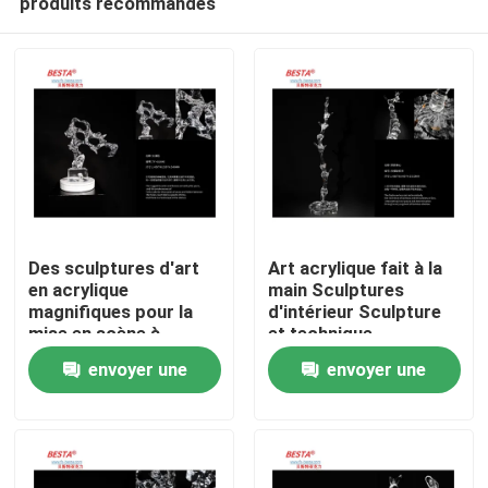
produits recommandés
Des sculptures d'art
Art acrylique fait à la
en acrylique
main Sculptures
magnifiques pour la
d'intérieur Sculpture
mise en scène à
et technique
À la maison
domicile
d'intérieur
envoyer une
envoyer une
Produits
demande
demande
Vidéos