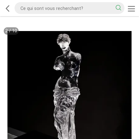
2
/
10