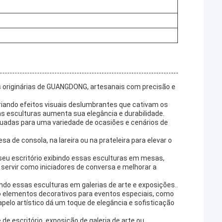
as originárias de GUANGDONG, artesanais com precisão e
riando efeitos visuais deslumbrantes que cativam os
as esculturas aumenta sua elegância e durabilidade.
equadas para uma variedade de ocasiões e cenários de
 de consola, na lareira ou na prateleira para elevar o
 seu escritório exibindo essas esculturas em mesas,
servir como iniciadores de conversa e melhorar a
ndo essas esculturas em galerias de arte e exposições..
o elementos decorativos para eventos especiais, como
elo artístico dá um toque de elegância e sofisticação
e escritório, exposição de galeria de arte ou