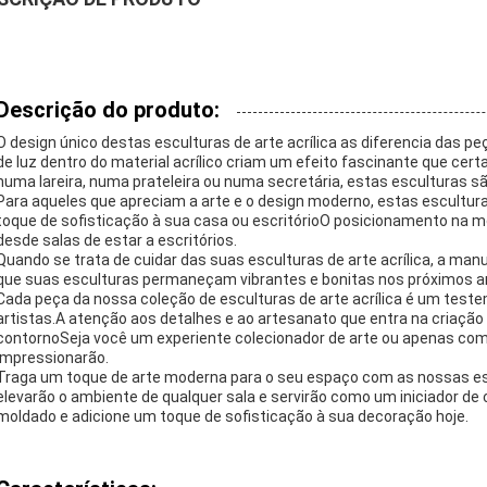
Descrição do produto:
O design único destas esculturas de arte acrílica as diferencia das pe
de luz dentro do material acrílico criam um efeito fascinante que c
numa lareira, numa prateleira ou numa secretária, estas esculturas 
Para aqueles que apreciam a arte e o design moderno, estas esculturas
toque de sofisticação à sua casa ou escritórioO posicionamento na m
desde salas de estar a escritórios.
Quando se trata de cuidar das suas esculturas de arte acrílica, a man
que suas esculturas permaneçam vibrantes e bonitas nos próximos an
Cada peça da nossa coleção de esculturas de arte acrílica é um teste
artistas.A atenção aos detalhes e ao artesanato que entra na criação
contornoSeja você um experiente colecionador de arte ou apenas co
impressionarão.
Traga um toque de arte moderna para o seu espaço com as nossas escu
elevarão o ambiente de qualquer sala e servirão como um iniciador de 
moldado e adicione um toque de sofisticação à sua decoração hoje.