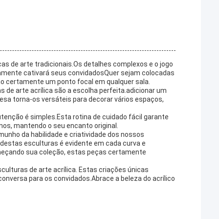
ças de arte tradicionais.Os detalhes complexos e o jogo
ertamente cativará seus convidadosQuer sejam colocadas
são certamente um ponto focal em qualquer sala.
 de arte acrílica são a escolha perfeita.adicionar um
esa torna-os versáteis para decorar vários espaços,
utenção é simples.Esta rotina de cuidado fácil garante
os, mantendo o seu encanto original.
munho da habilidade e criatividade dos nossos
 destas esculturas é evidente em cada curva e
meçando sua coleção, estas peças certamente
lturas de arte acrílica. Estas criações únicas
conversa para os convidados.Abrace a beleza do acrílico