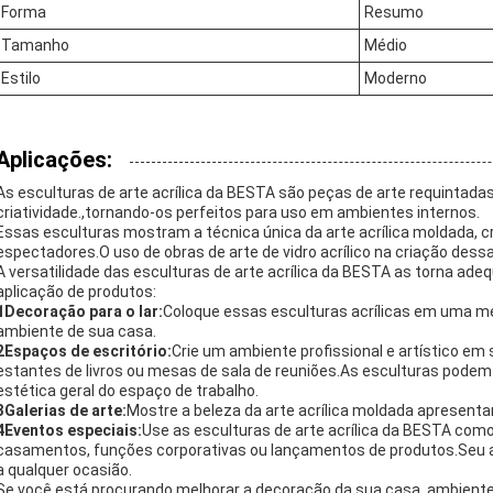
Forma
Resumo
Tamanho
Médio
Estilo
Moderno
Aplicações:
As esculturas de arte acrílica da BESTA são peças de arte requintad
criatividade.,tornando-os perfeitos para uso em ambientes internos.
Essas esculturas mostram a técnica única da arte acrílica moldada, c
espectadores.O uso de obras de arte de vidro acrílico na criação dess
A versatilidade das esculturas de arte acrílica da BESTA as torna ad
aplicação de produtos:
1Decoração para o lar:
Coloque essas esculturas acrílicas em uma mesa
ambiente de sua casa.
2Espaços de escritório:
Crie um ambiente profissional e artístico em
estantes de livros ou mesas de sala de reuniões.As esculturas podem 
estética geral do espaço de trabalho.
3Galerias de arte:
Mostre a beleza da arte acrílica moldada apresenta
4Eventos especiais:
Use as esculturas de arte acrílica da BESTA com
casamentos, funções corporativas ou lançamentos de produtos.Seu ap
a qualquer ocasião.
Se você está procurando melhorar a decoração da sua casa, ambiente d