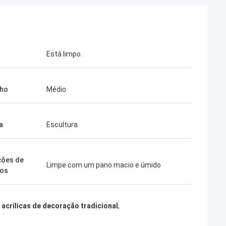
Está limpo.
ho
Médio
a
Escultura
ções de
Limpe com um pano macio e úmido
dos
 acrílicas de decoração tradicional
,