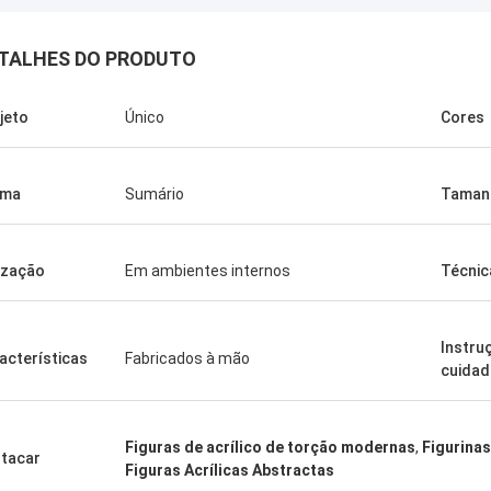
TALHES DO PRODUTO
jeto
Único
Cores
rma
Sumário
Taman
lização
Em ambientes internos
Técnic
Benson.
Instru
acterísticas
Fabricados à mão
cuida
dizer que os seus produtos são
bons. Obrigado por todas as suas
ões, também bom serviço pós-
Figuras de acrílico de torção modernas
,
Figurinas
tacar
Figuras Acrílicas Abstractas