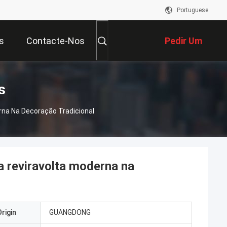
Portuguese
s
Contacte-Nos
Pedir Um
Orçamento
s
erna Na Decoração Tradicional
a reviravolta moderna na
rigin
GUANGDONG