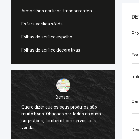
Armadilhas acrílicas transparentes
DE
Esfera acrílica sólida
Pro
Folhas de acrílico espelho
Folhas de acrílico decorativas
Fo
uti
Benson.
Car
Quero dizer que os seus produtos são
Quero 
muito bons. Obrigado por todas as suas
muito 
sugestões, também bom serviço pós-
sugest
venda.
venda.
Des