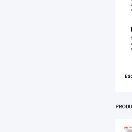
Eti
PROD