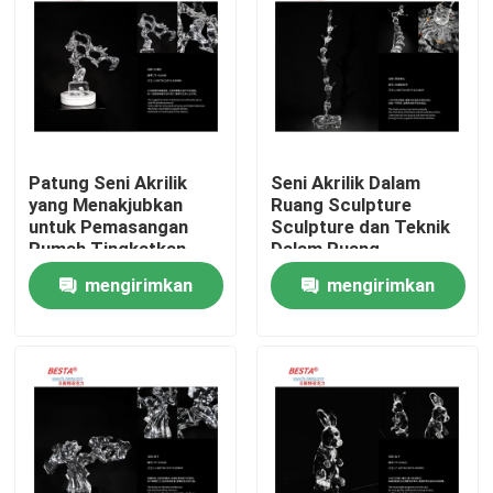
Patung Seni Akrilik
Seni Akrilik Dalam
yang Menakjubkan
Ruang Sculpture
untuk Pemasangan
Sculpture dan Teknik
Rumah Tingkatkan
Dalam Ruang
Estetika Properti
mengirimkan
mengirimkan
Anda
permintaan
permintaan
Rumah
Produk
video