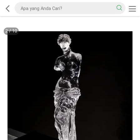
2
/
10