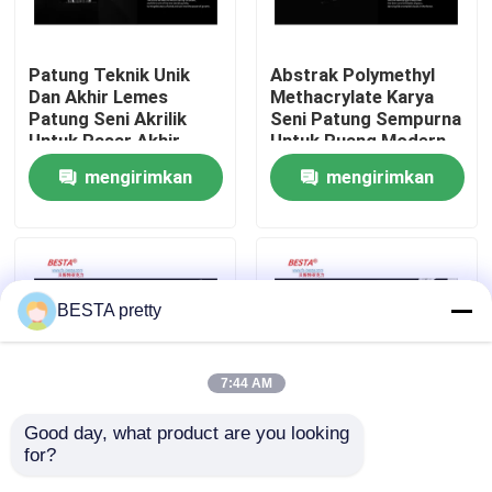
Tentang Kami
Patung Teknik Unik
Abstrak Polymethyl
Dan Akhir Lemes
Methacrylate Karya
Patung Seni Akrilik
Seni Patung Sempurna
Tur Pabrik
Untuk Pasar Akhir
Untuk Ruang Modern
mengirimkan
mengirimkan
Kontrol Kualitas
permintaan
permintaan
Hubungi kami
BESTA pretty
Berita
7:44 AM
Kasus-kasus
Good day, what product are you looking 
for?
Penempatan Meja
Patung Akrilik Polimer
Permintaan Penawaran
Indoor Patung Seni
Uap Pakaian