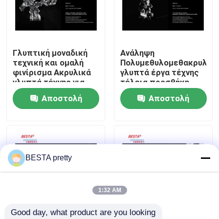
Σχετικά με εμάς
Γλυπτική μοναδική
Ανάληψη
Επισκέψεις στο εργοστάσιο
τεχνική και ομαλή
Πολυμεθυλομεθακρυλικ
φινίρισμα Ακρυλικά
γλυπτά έργα τέχνης
γλυπτά τέχνης για
τέλεια προσθήκη
Έλεγχος ποιότητας
τις τελικές αγορές
στους σύγχρονους
Αποστολή
Αποστολή
χώρους
ερώτησης
ερώτησης
Επικοινωνήστε μαζί μας
Ειδήσεις
BESTA pretty
Υποθέσεις
1:32 AM
Good day, what product are you looking 
Ζητήστε μια προσφορά