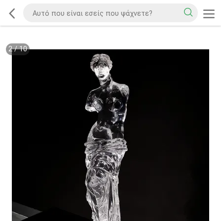
2
/
10