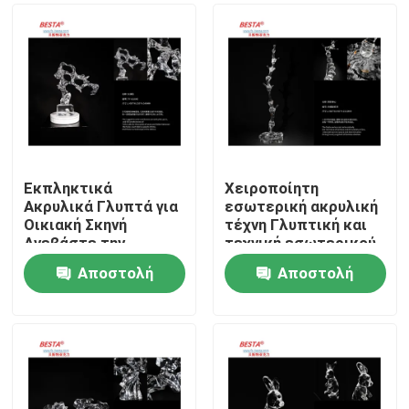
Εκπληκτικά
Χειροποίητη
Ακρυλικά Γλυπτά για
εσωτερική ακρυλική
Οικιακή Σκηνή
τέχνη Γλυπτική και
Ανεβάστε την
τεχνική εσωτερικού
Αισθητική της
χώρου
Αποστολή
Αποστολή
Ιδιοκτησίας σας
Σπίτι
ερώτησης
ερώτησης
Προϊόντα
Βίντεο