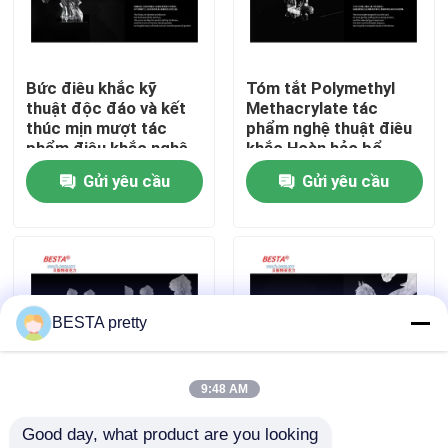
Về chúng tôi
Bức điêu khắc kỹ
Tóm tắt Polymethyl
thuật độc đáo và kết
Methacrylate tác
Chuyến tham quan nhà máy
thúc mịn mượt tác
phẩm nghệ thuật điêu
phẩm điêu khắc nghệ
khắc Hoàn hảo bổ
thuật acrylic cho thị
sung cho không gian
Gửi yêu cầu
Gửi yêu cầu
Kiểm soát chất lượng
trường cuối cùng
hiện đại
Liên hệ với chúng tôi
Tin tức
BESTA pretty
Các vụ án
9:48 AM
Good day, what product are you looking 
Yêu cầu báo giá
Đặt trên bàn trong nhà
Hình tượng Acrylic