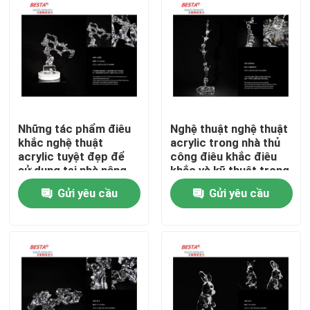
Những tác phẩm điêu
Nghệ thuật nghệ thuật
khắc nghệ thuật
acrylic trong nhà thủ
acrylic tuyệt đẹp để
công điêu khắc điêu
sử dụng tại nhà nâng
khắc và kỹ thuật trong
cao vẻ đẹp của tài sản
nhà
Gửi yêu cầu
Gửi yêu cầu
Nhà
Sản phẩm
video