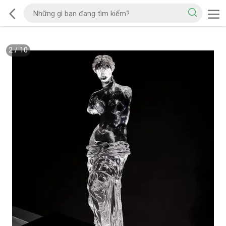
2
/
10