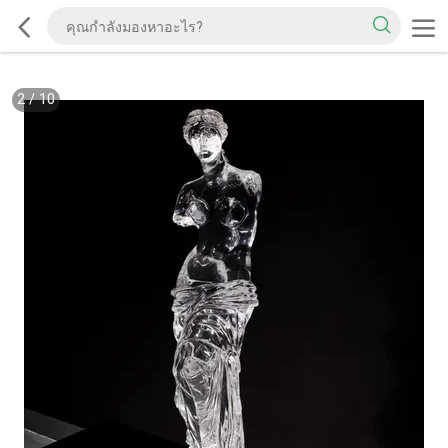
2
/
10