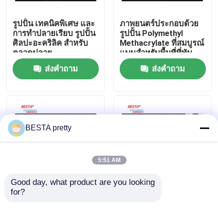
รูปปั้น เทคนิคพิเศษ และ
ภาพยนตร์ประกอบด้วย
เกี่ยวกับเรา
การทําปลายเรียบ รูปปั้น
รูปปั้น Polymethyl
ศิลปะอะคริลิค สําหรับ
Methacrylate ที่สมบูรณ์
ตลาดปลาย
แบบสําหรับพื้นที่ที่ทัน
ทัวร์โรงงาน
สมัย
ส่งคำถาม
ส่งคำถาม
การควบคุมคุณภาพ
ติดต่อเรา
BESTA pretty
ข่าว
5:51 AM
กรณี
Good day, what product are you looking 
for?
การวางบนโต๊ะภายใน
รูปปั้นพอลิมเมอร์อะคริ
อาคริลิคศิลปะปั้นใน
ลิค ผ้าอุ่น คําแนะนําการ
ขอใบเสนอราคา
ศิลปะ หัวข้อสําหรับคน
ดูแลสําหรับ รูปปั้นอะคริ