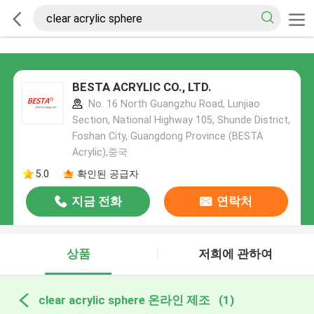
BESTA ACRYLIC CO., LTD.
No. 16 North Guangzhu Road, Lunjiao
Section, National Highway 105, Shunde District,
Foshan City, Guangdong Province (BESTA
Acrylic),중국
5.0
확인된 공급자
지금 전화
연락처
상품
저희에 관하여
clear acrylic sphere 온라인 제조
(1)