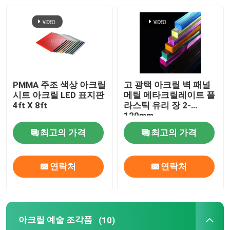
우리 에 관한 것
공장 투어
PMMA 주조 색상 아크릴
고 광택 아크릴 벽 패널
품질 관리
시트 아크릴 LED 표지판
메틸 메타크릴레이트 플
4ft X 8ft
라스틱 유리 장 2-
120mm
저희와 연락
최고의 가격
최고의 가격
뉴스
연락처
연락처
사건
아크릴 예술 조각품
(10)
인용 을 요청 하십시오