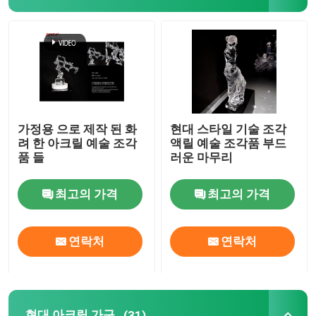
주사 아크릴 시트
투명한 아크릴 시트
색상 아크릴 잎
가정용 으로 제작 된 화
현대 스타일 기술 조각
려 한 아크릴 예술 조각
액릴 예술 조각품 부드
품 들
러운 마무리
아크릴 예술 조각품
최고의 가격
최고의 가격
현대 아크릴 가구
연락처
연락처
빛 도파로 아크릴 시트
돌출성형 아크릴 시트
현대 아크릴 가구
(31)