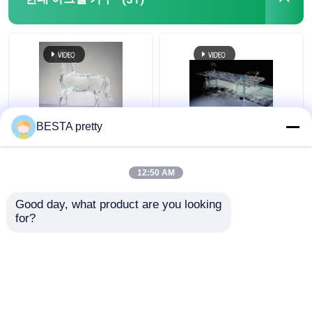
아크릴 디푸저 엽
2층 아크릴 시트
아크릴 시트를 반짝반짝 빛나세요
BESTA pretty
베너스 아트워크 아크릴
원천 공장 아크릴 식탁
색상 및 크기 한 조각
24K 금 가구 색상 및 크
거품 아크릴 시트
기 한 조각 맞춤
12:50 AM
최고의 가격
최고의 가격
Good day, what product are you looking 
내화성 아크릴 시트
for?
연락처
연락처
선명한 아크릴 바
맑은 아크릴 힌지
더 많은 것을 전망하십시