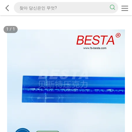
1
/
1