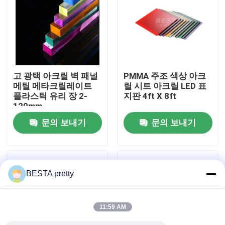
우리 에 관한 것
공장 투어
고 광택 아크릴 벽 패널
PMMA 주조 색상 아크
메틸 메타크릴레이트
릴 시트 아크릴 LED 표
품질 관리
플라스틱 유리 장 2-
지판 4ft X 8ft
120mm
문의 보내기
문의 보내기
저희와 연락
뉴스
BESTA pretty
사건
11:59 AM
인용 을 요청 하십시오