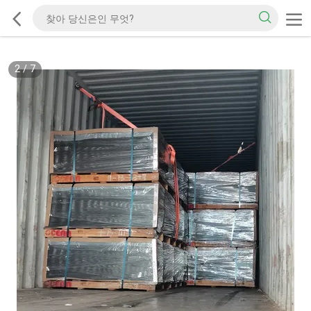
2
/
7