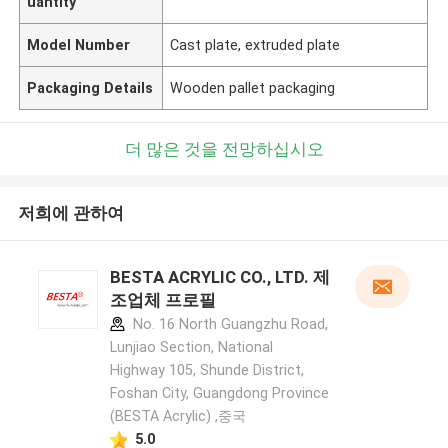
uantity
Model Number
Cast plate, extruded plate
Packaging Details
Wooden pallet packaging
더 많은 것을 전망하십시오
저희에 관하여
BESTA ACRYLIC CO., LTD. 제
조업체 프로필
No. 16 North Guangzhu Road,
Lunjiao Section, National
Highway 105, Shunde District,
Foshan City, Guangdong Province
(BESTA Acrylic) ,중국
5.0